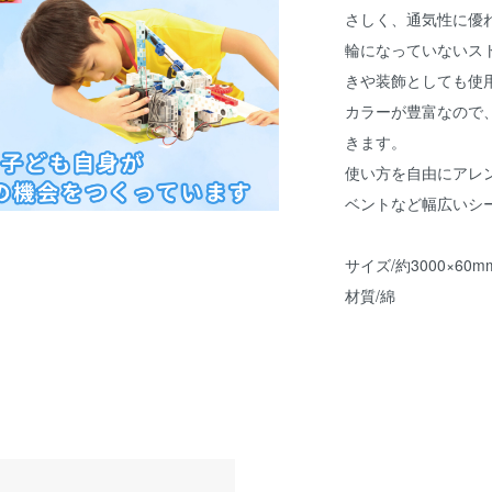
さしく、通気性に優
輪になっていないス
きや装飾としても使
カラーが豊富なので
きます。
使い方を自由にアレ
ベントなど幅広いシ
サイズ/約3000×60m
材質/綿