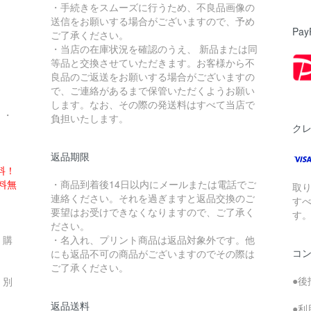
・手続きをスムーズに行うため、不良品画像の
送信をお願いする場合がございますので、予め
Pay
ご了承ください。
・当店の在庫状況を確認のうえ、 新品または同
。
等品と交換させていただきます。お客様から不
良品のご返送をお願いする場合がございますの
で、ご連絡があるまで保管いただくようお願い
します。なお、その際の発送料はすべて当店で
・・
負担いたします。
ク
返品期限
料！
送料無
・商品到着後14日以内にメールまたは電話でご
取
連絡ください。それを過ぎますと返品交換のご
す
要望はお受けできなくなりますので、ご了承く
す
ださい。
、購
・名入れ、プリント商品は返品対象外です。他
コ
にも返品不可の商品がございますのでその際は
ご了承ください。
●後
、別
返品送料
●利