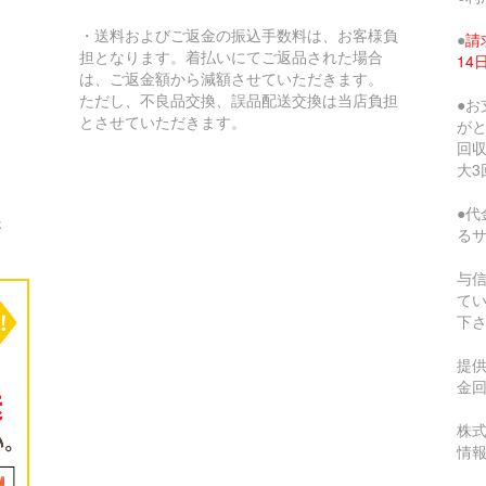
・送料およびご返金の振込手数料は、お客様負
●
請
担となります。着払いにてご返品された場合
1
は、ご返金額から減額させていただきます。
ただし、不良品交換、誤品配送交換は当店負担
●
とさせていただきます。
が
回収
大3
●代
さ
る
与
て
下
提
金
株式
情