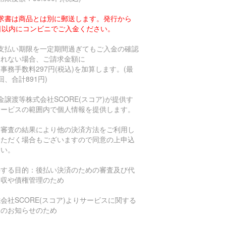
求書は商品とは別に郵送します。発行から
4日以内にコンビニでご入金ください。
お支払い期限を一定期間過ぎてもご入金の確認
とれない場合、ご請求金額に
事務手数料297円(税込)を加算します。(最
回、合計891円)
金譲渡等株式会社SCORE(スコア)が提供す
サービスの範囲内で個人情報を提供します。
信審査の結果により他の決済方法をご利用し
いただく場合もございますので同意の上申込
さい。
供する目的：後払い決済のための審査及び代
回収や債権管理のため
会社SCORE(スコア)よりサービスに関する
報のお知らせのため