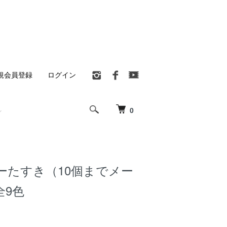
規会員登録
ログイン
0
ーたすき（10個までメー
全9色