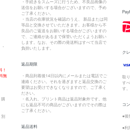
・手続きをスムーズに行うため、不良品画像の
送信をお願いする場合がございますので、予め
Pay
ご了承ください。
・当店の在庫状況を確認のうえ、 新品または同
。
等品と交換させていただきます。お客様から不
良品のご返送をお願いする場合がございますの
で、ご連絡があるまで保管いただくようお願い
します。なお、その際の発送料はすべて当店で
・・
負担いたします。
ク
返品期限
料！
送料無
・商品到着後14日以内にメールまたは電話でご
取
連絡ください。それを過ぎますと返品交換のご
す
要望はお受けできなくなりますので、ご了承く
す
ださい。
、購
・名入れ、プリント商品は返品対象外です。他
コ
にも返品不可の商品がございますのでその際は
ご了承ください。
●後
、別
返品送料
●利