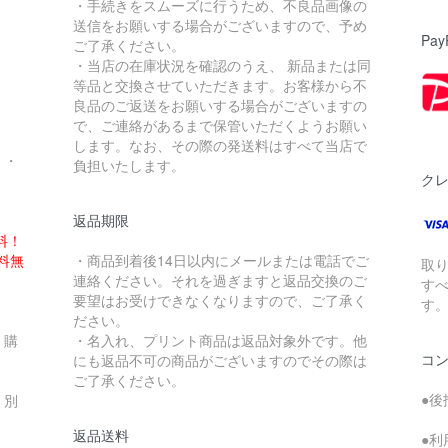
・手続きをスムーズに行うため、不良品画像の
送信をお願いする場合がございますので、予め
Pay
ご了承ください。
・当店の在庫状況を確認のうえ、 新品または同
。
等品と交換させていただきます。お客様から不
良品のご返送をお願いする場合がございますの
で、ご連絡があるまで保管いただくようお願い
します。なお、その際の発送料はすべて当店で
・・
負担いたします。
ク
返品期限
料！
送料無
・商品到着後14日以内にメールまたは電話でご
取
連絡ください。それを過ぎますと返品交換のご
す
要望はお受けできなくなりますので、ご了承く
す
ださい。
、購
・名入れ、プリント商品は返品対象外です。他
コ
にも返品不可の商品がございますのでその際は
ご了承ください。
●後
、別
返品送料
●利