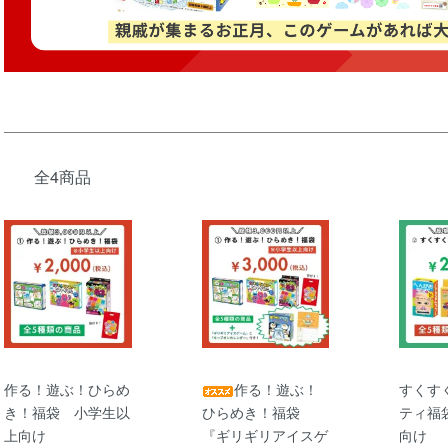
全4商品
作る！遊ぶ！ひらめ
作る！遊ぶ！
すくす
き！福袋 小学生以
ひらめき！福袋
ティ福
上向け
『ギリギリアイスゲ
向け