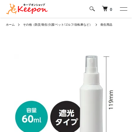
0
ホーム
その他（防災/衛生/介護/ペット/ゴルフ/自転車など）
衛生用品