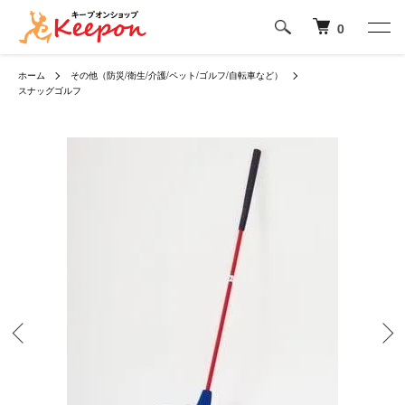
0
ホーム
その他（防災/衛生/介護/ペット/ゴルフ/自転車など）
スナッグゴルフ