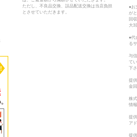
ただし、不良品交換、誤品配送交換は当店負担
●
とさせていただきます。
が
回収
大3
●代
さ
る
与
て
下
提
金
株式
情
提供
ア
提