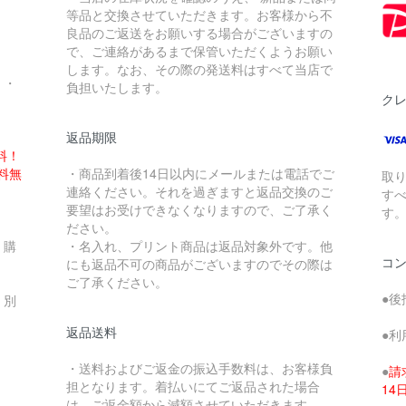
。
等品と交換させていただきます。お客様から不
良品のご返送をお願いする場合がございますの
で、ご連絡があるまで保管いただくようお願い
します。なお、その際の発送料はすべて当店で
・・
負担いたします。
ク
返品期限
料！
送料無
・商品到着後14日以内にメールまたは電話でご
取
連絡ください。それを過ぎますと返品交換のご
す
要望はお受けできなくなりますので、ご了承く
す
ださい。
、購
・名入れ、プリント商品は返品対象外です。他
コ
にも返品不可の商品がございますのでその際は
ご了承ください。
●後
、別
返品送料
●利
・送料およびご返金の振込手数料は、お客様負
●
請
担となります。着払いにてご返品された場合
1
は、ご返金額から減額させていただきます。