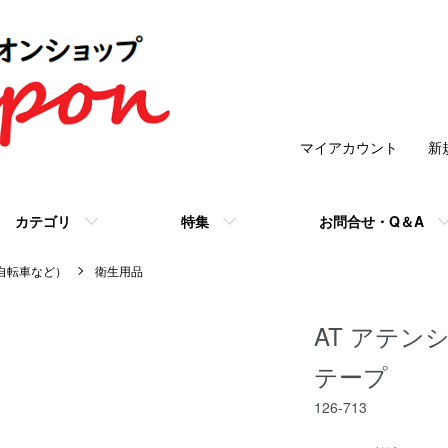
マイアカウント
新
カテゴリ
特集
お問合せ・Q＆A
/自転車など）
衛生用品
AT アテン
テープ
126-713