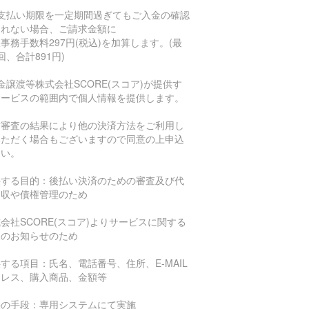
お支払い期限を一定期間過ぎてもご入金の確認
とれない場合、ご請求金額に
事務手数料297円(税込)を加算します。(最
回、合計891円)
金譲渡等株式会社SCORE(スコア)が提供す
サービスの範囲内で個人情報を提供します。
信審査の結果により他の決済方法をご利用し
いただく場合もございますので同意の上申込
さい。
供する目的：後払い決済のための審査及び代
回収や債権管理のため
会社SCORE(スコア)よりサービスに関する
報のお知らせのため
する項目：氏名、電話番号、住所、E-MAIL
ドレス、購入商品、金額等
供の手段：専用システムにて実施