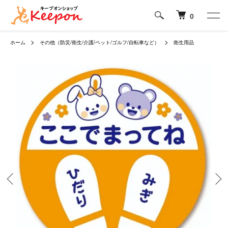
0
ホーム
その他（防災/衛生/介護/ペット/ゴルフ/自転車など）
衛生用品