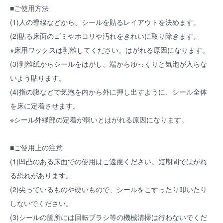
■ご使用方法
(1)人の導線などから、シールを貼るレイアウトを決めます。
(2)貼る床面のゴミやホコリや汚れをきれいに取り除きます。
※床用ワックスは剥離してください。はがれる原因になります。
(3)剥離紙からシールをはがし、端からゆっくりと気泡が入らな
いよう貼ります。
(4)指の腹などで気泡を内から外に押し出すように、シール全体
を床に定着させます。
※シール外縁部の定着が弱いとはがれる原因になります。
■ご使用上の注意
(1)凹凸のある床面での使用はご遠慮ください。短期間ではがれ
る恐れがあります。
(2)尖っているものや硬いもので、シールをこすったり叩いたり
しないでください。
(3)シールの箇所には回転ブラシ等の機械清掃は行わないでくだ