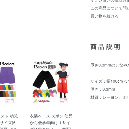
この商品について問
買い物を続ける
商品説明
厚さ0.3mmのしな
サイズ：幅100cm×5
厚さ：0.3mm
材質：レーヨン、ポ
ベスト 幼児
衣装ベース ズボン 幼児
サイズ(6
から低学年向けＪサイ
可) 全1
ズ(1個までメール便可)