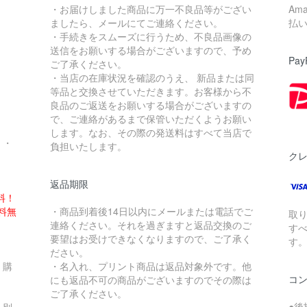
・お届けしました商品に万一不良品等がござい
Am
ましたら、メールにてご連絡ください。
払
・手続きをスムーズに行うため、不良品画像の
送信をお願いする場合がございますので、予め
Pay
ご了承ください。
・当店の在庫状況を確認のうえ、 新品または同
。
等品と交換させていただきます。お客様から不
良品のご返送をお願いする場合がございますの
で、ご連絡があるまで保管いただくようお願い
します。なお、その際の発送料はすべて当店で
・・
負担いたします。
ク
返品期限
料！
送料無
・商品到着後14日以内にメールまたは電話でご
取
連絡ください。それを過ぎますと返品交換のご
す
要望はお受けできなくなりますので、ご了承く
す
ださい。
、購
・名入れ、プリント商品は返品対象外です。他
コ
にも返品不可の商品がございますのでその際は
ご了承ください。
●後