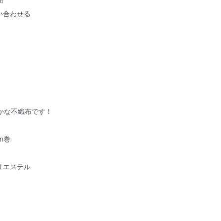
い合わせる
やかな不織布です！
m巻
リエステル