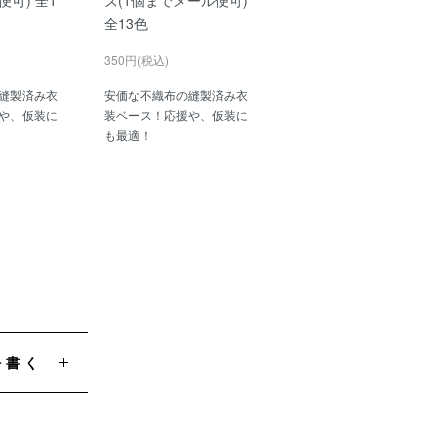
全13色
350円(税込)
縫製済み衣
安価な不織布の縫製済み衣
や、仮装に
装ベース！応援や、仮装に
も最適！
を書く