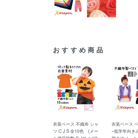
おすすめ商品
衣装ベース 不織布 シャ
衣装ベース 
ツ C J S 全10色 (メー
~低学年向きJ
ル便可能数 C.Jサイズ3
個までメール便