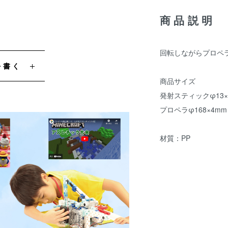
商品説明
回転しながらプロ
を書く
商品サイズ
発射スティックφ13×
プロペラφ168×4mm
材質：PP