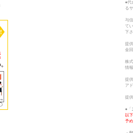
●代
さ
る
与
て
下
提
金
株式
情
提供
ア
提
●「
以
予
・