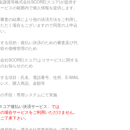
金譲渡等株式会社SCORE(スコア)が提供す
サービスの範囲内で個人情報を提供します。
信審査の結果により他の決済方法をご利用し
いただく場合もございますので同意の上申込
さい。
供する目的：後払い決済のための審査及び代
回収や債権管理のため
会社SCORE(スコア)よりサービスに関する
報のお知らせのため
する項目：氏名、電話番号、住所、E-MAIL
ドレス、購入商品、金額等
供の手段：専用システムにて実施
スコア後払い決済サービス
」
では
下の場合サービスをご利用いただけません。
めご了承下さい。
郵便局留め・運送会社営業所留め（営業所で