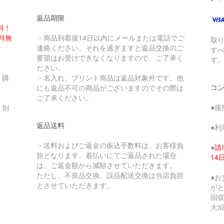
返品期限
料！
送料無
・商品到着後14日以内にメールまたは電話でご
取
連絡ください。それを過ぎますと返品交換のご
す
要望はお受けできなくなりますので、ご了承く
す
ださい。
、購
・名入れ、プリント商品は返品対象外です。他
コ
にも返品不可の商品がございますのでその際は
ご了承ください。
●後
、別
返品送料
●利
・送料およびご返金の振込手数料は、お客様負
●
請
担となります。着払いにてご返品された場合
1
は、ご返金額から減額させていただきます。
ただし、不良品交換、誤品配送交換は当店負担
●
とさせていただきます。
が
回収
大3