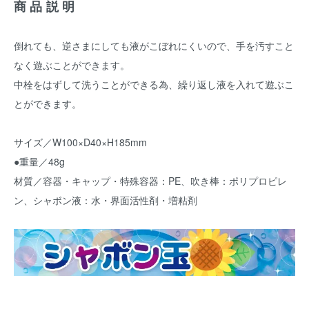
商品説明
倒れても、逆さまにしても液がこぼれにくいので、手を汚すこと
なく遊ぶことができます。
中栓をはずして洗うことができる為、繰り返し液を入れて遊ぶこ
とができます。
サイズ／W100×D40×H185mm
●重量／48g
材質／容器・キャップ・特殊容器：PE、吹き棒：ポリプロピレ
ン、シャボン液：水・界面活性剤・増粘剤