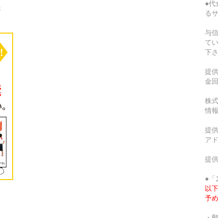
●代
さ
る
与
て
下
提
金
株式
情
提供
ア
提
●「
以
予
・