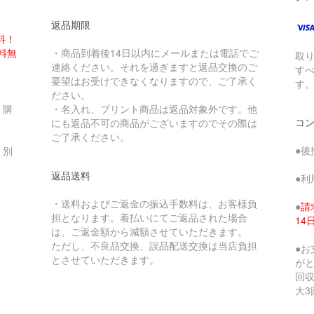
返品期限
料！
送料無
・商品到着後14日以内にメールまたは電話でご
取
連絡ください。それを過ぎますと返品交換のご
す
要望はお受けできなくなりますので、ご了承く
す
ださい。
、購
・名入れ、プリント商品は返品対象外です。他
コ
にも返品不可の商品がございますのでその際は
ご了承ください。
●後
、別
返品送料
●利
・送料およびご返金の振込手数料は、お客様負
●
請
担となります。着払いにてご返品された場合
1
は、ご返金額から減額させていただきます。
ただし、不良品交換、誤品配送交換は当店負担
●
とさせていただきます。
が
回収
大3