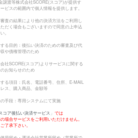
金譲渡等株式会社SCORE(スコア)が提供す
サービスの範囲内で個人情報を提供します。
信審査の結果により他の決済方法をご利用し
いただく場合もございますので同意の上申込
さい。
供する目的：後払い決済のための審査及び代
回収や債権管理のため
会社SCORE(スコア)よりサービスに関する
報のお知らせのため
する項目：氏名、電話番号、住所、E-MAIL
ドレス、購入商品、金額等
供の手段：専用システムにて実施
スコア後払い決済サービス
」
では
下の場合サービスをご利用いただけません。
めご了承下さい。
郵便局留め・運送会社営業所留め（営業所で