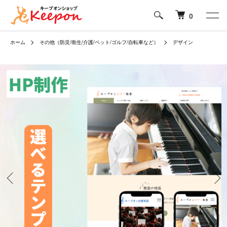
0
ホーム
その他（防災/衛生/介護/ペット/ゴルフ/自転車など）
デザイン