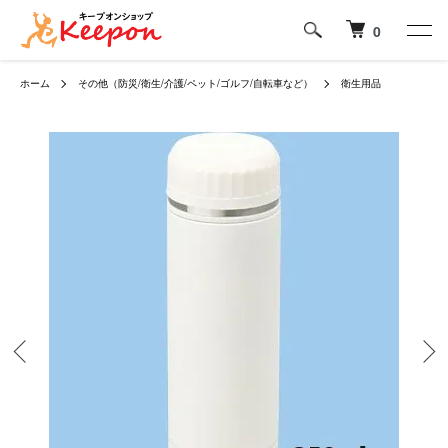
0
ホーム
その他（防災/衛生/介護/ペット/ゴルフ/自転車など）
衛生用品