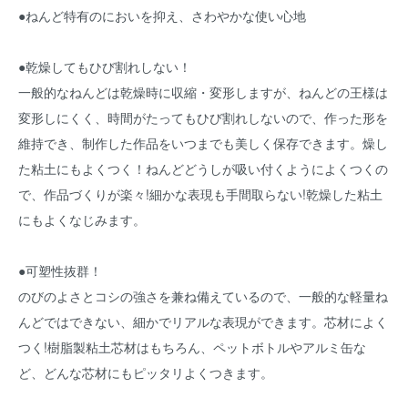
●ねんど特有のにおいを抑え、さわやかな使い心地
●乾燥してもひび割れしない！
一般的なねんどは乾燥時に収縮・変形しますが、ねんどの王様は
変形しにくく、時間がたってもひび割れしないので、作った形を
維持でき、制作した作品をいつまでも美しく保存できます。燥し
た粘土にもよくつく！ねんどどうしが吸い付くようによくつくの
で、作品づくりが楽々!細かな表現も手間取らない!乾燥した粘土
にもよくなじみます。
●可塑性抜群！
のびのよさとコシの強さを兼ね備えているので、一般的な軽量ね
んどではできない、細かでリアルな表現ができます。芯材によく
つく!樹脂製粘土芯材はもちろん、ペットボトルやアルミ缶な
ど、どんな芯材にもピッタリよくつきます。