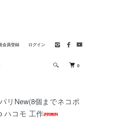
規会員登録
ログイン
0
UパリNew(8個までネコポ
mo ハコモ 工作