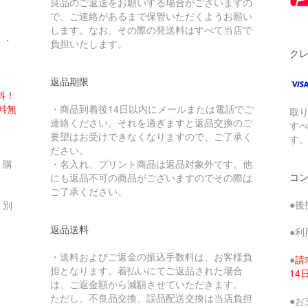
良品のご返送をお願いする場合がございますの
で、ご連絡があるまで保管いただくようお願い
します。なお、その際の発送料はすべて当店で
・・
負担いたします。
ク
返品期限
料！
送料無
・商品到着後14日以内にメールまたは電話でご
取
連絡ください。それを過ぎますと返品交換のご
す
要望はお受けできなくなりますので、ご了承く
す
ださい。
、購
・名入れ、プリント商品は返品対象外です。他
コ
にも返品不可の商品がございますのでその際は
ご了承ください。
●後
、別
返品送料
●利
・送料およびご返金の振込手数料は、お客様負
●
請
担となります。着払いにてご返品された場合
1
は、ご返金額から減額させていただきます。
ただし、不良品交換、誤品配送交換は当店負担
●