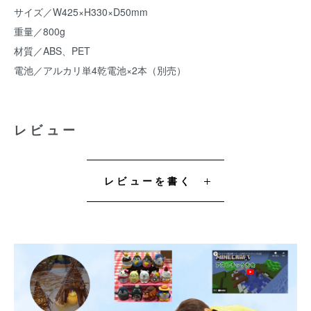
サイズ／W425×H330×D50mm
重量／800g
材質／ABS、PET
電池／アルカリ単4乾電池×2本（別売）
レビュー
レビューを書く