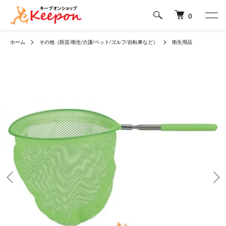
0
ホーム
その他（防災/衛生/介護/ペット/ゴルフ/自転車など）
衛生用品