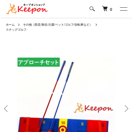
0
ホーム
その他（防災/衛生/介護/ペット/ゴルフ/自転車など）
スナッグゴルフ