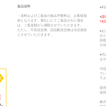
返品送料
●利
・送料およびご返金の振込手数料は、お客様負
●
請
担となります。着払いにてご返品された場合
1
は、ご返金額から減額させていただきます。
ただし、不良品交換、誤品配送交換は当店負担
●
とさせていただきます。
が
回収
大3
●代
さ
る
与
て
下
提
金
株式