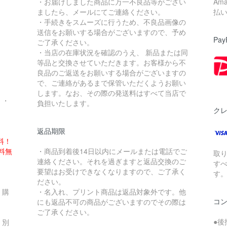
・お届けしました商品に万一不良品等がござい
Am
ましたら、メールにてご連絡ください。
払
・手続きをスムーズに行うため、不良品画像の
送信をお願いする場合がございますので、予め
Pay
ご了承ください。
・当店の在庫状況を確認のうえ、 新品または同
。
等品と交換させていただきます。お客様から不
良品のご返送をお願いする場合がございますの
で、ご連絡があるまで保管いただくようお願い
します。なお、その際の発送料はすべて当店で
・・
負担いたします。
ク
返品期限
料！
送料無
・商品到着後14日以内にメールまたは電話でご
取
連絡ください。それを過ぎますと返品交換のご
す
要望はお受けできなくなりますので、ご了承く
す
ださい。
、購
・名入れ、プリント商品は返品対象外です。他
コ
にも返品不可の商品がございますのでその際は
ご了承ください。
●後
、別