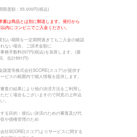
用限度額：55.000円(税込)
求書は商品とは別に郵送します。発行から
4日以内にコンビニでご入金ください。
お支払い期限を一定期間過ぎてもご入金の確認
とれない場合、ご請求金額に
事務手数料297円(税込)を加算します。(最
回、合計891円)
金譲渡等株式会社SCORE(スコア)が提供す
サービスの範囲内で個人情報を提供します。
信審査の結果により他の決済方法をご利用し
いただく場合もございますので同意の上申込
さい。
供する目的：後払い決済のための審査及び代
回収や債権管理のため
会社SCORE(スコア)よりサービスに関する