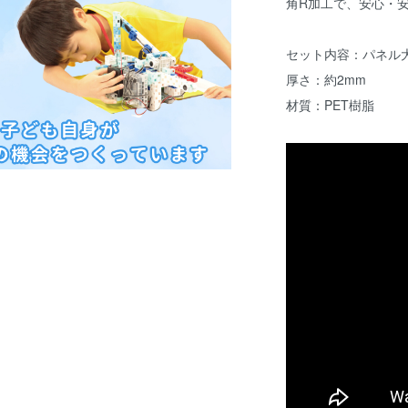
角R加工で、安心・
セット内容：パネル大(
厚さ：約2mm
材質：PET樹脂