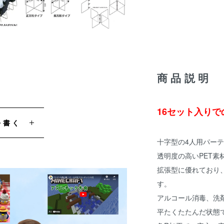
商品説明
16セット入り
を書く
十字型の4人用パー
透明度の高いPET素
拡張型に優れており、
す。
アルコール消毒、洗
平たくたたんだ状態