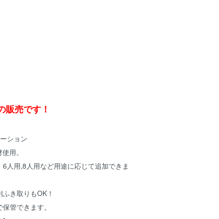
での販売です！
テーション
材使用。
6人用,8人用など用途に応じて追加できま
剤ふき取りもOK！
で保管できます。