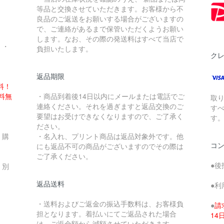
。
等品と交換させていただきます。お客様から不
良品のご返送をお願いする場合がございますの
で、ご連絡があるまで保管いただくようお願い
します。なお、その際の発送料はすべて当店で
・・
負担いたします。
ク
返品期限
料！
送料無
・商品到着後14日以内にメールまたは電話でご
取
連絡ください。それを過ぎますと返品交換のご
す
要望はお受けできなくなりますので、ご了承く
す
ださい。
、購
・名入れ、プリント商品は返品対象外です。他
コ
にも返品不可の商品がございますのでその際は
ご了承ください。
●後
、別
返品送料
●利
・送料およびご返金の振込手数料は、お客様負
●
請
担となります。着払いにてご返品された場合
1
は、ご返金額から減額させていただきます。