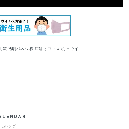
策 透明パネル 板 店舗 オフィス 机上 ウイ
ALENDAR
カレンダー