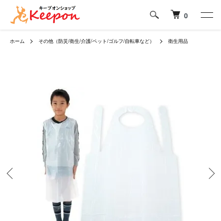
0
ホーム
その他（防災/衛生/介護/ペット/ゴルフ/自転車など）
衛生用品