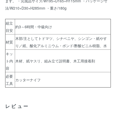
ます。 ・完成品サイズ/W195×D165×H115mm ・パッケージ寸
法/W210×D30×H285mm ・重さ/180g
組立
約3～6時間・中級向け
目安
木部/主としてトドマツ、シナベニヤ、シンゴン・紙やす
材質
り／紙、酸化アルミニウム・ボンド/酢酸ビニル樹脂、水
キッ
ト内
木材、紙ヤスリ、組み立て説明書、木工用接着剤
容
必要
カッターナイフ
工具
レビュー