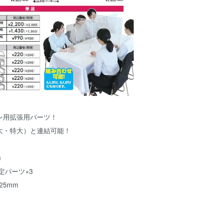
ン用拡張用パーツ！
大・特大）と連結可能！
m
定パーツ×3
25mm