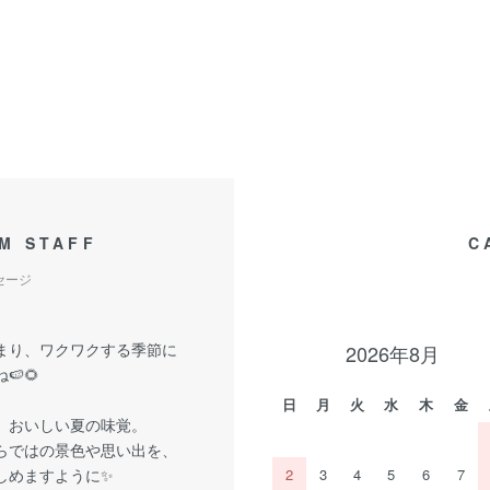
M STAFF
C
セージ
まり、ワクワクする季節に
2026年8月
🍉🌻
日
月
火
水
木
金
、おいしい夏の味覚。
らではの景色や思い出を、
しめますように✨
2
3
4
5
6
7