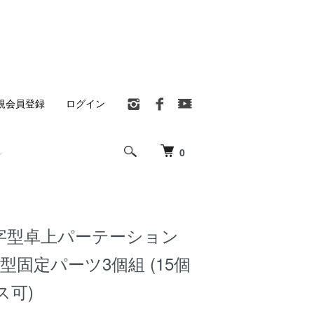
規会員登録
ログイン
0
字型卓上パーテーション
字型固定パーツ3個組 (15個
ス可)