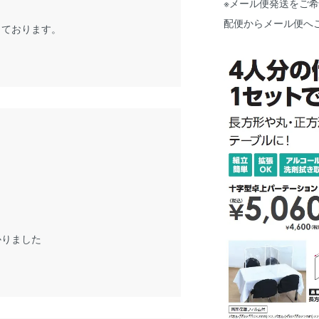
※メール便発送をご
。
配便からメール便へ
しております。
かりました