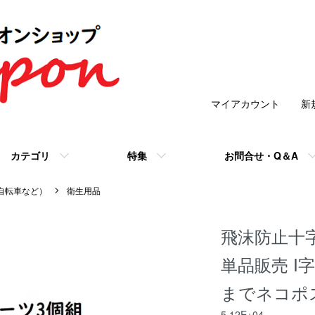
マイアカウント
新
カテゴリ
特集
お問合せ・Q＆A
/自転車など）
衛生用品
飛沫防止十
単品販売 I
までネコポ
5.12E+04