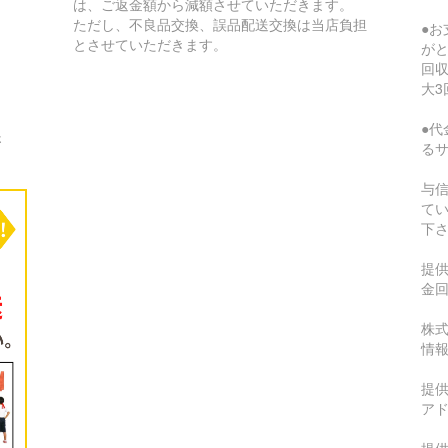
は、ご返金額から減額させていただきます。
ただし、不良品交換、誤品配送交換は当店負担
●
とさせていただきます。
が
回収
大3
●代
さ
る
与
て
下
提
金
株式
情
提供
ア
提