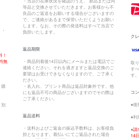
・当店の在庫状況を確認のうえ、 新品または同
。
等品と交換させていただきます。お客様から不
良品のご返送をお願いする場合がございますの
で、ご連絡があるまで保管いただくようお願い
します。なお、その際の発送料はすべて当店で
・・
負担いたします。
ク
返品期限
料！
送料無
・商品到着後14日以内にメールまたは電話でご
取
連絡ください。それを過ぎますと返品交換のご
す
要望はお受けできなくなりますので、ご了承く
す
ださい。
、購
・名入れ、プリント商品は返品対象外です。他
コ
にも返品不可の商品がございますのでその際は
ご了承ください。
●後
、別
返品送料
●利
・送料およびご返金の振込手数料は、お客様負
●
請
担となります。着払いにてご返品された場合
1