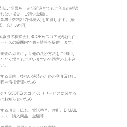
お支払い期限を一定期間過ぎてもご入金の確認
とれない場合、ご請求金額に
事務手数料297円(税込)を加算します。(最
回、合計891円)
金譲渡等株式会社SCORE(スコア)が提供す
サービスの範囲内で個人情報を提供します。
信審査の結果により他の決済方法をご利用し
いただく場合もございますので同意の上申込
さい。
供する目的：後払い決済のための審査及び代
回収や債権管理のため
会社SCORE(スコア)よりサービスに関する
報のお知らせのため
する項目：氏名、電話番号、住所、E-MAIL
ドレス、購入商品、金額等
供の手段：専用システムにて実施