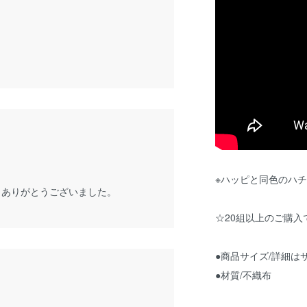
。
！
※ハッピと同色のハ
。ありがとうございました。
☆20組以上のご購入
●商品サイズ/詳細は
●材質/不織布