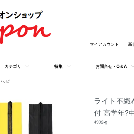
マイアカウント
新
カテゴリ
特集
お問合せ・Q＆A
ハッピ
ライト不織
付 高学年?
4992-g