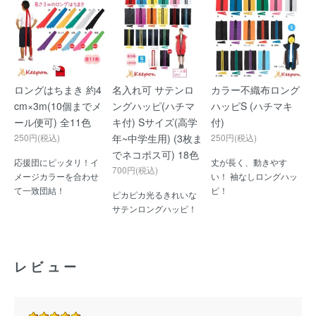
ロングはちまき 約4
名入れ可 サテンロ
カラー不織布ロング
cm×3m(10個までメ
ングハッピ(ハチマ
ハッピS (ハチマキ
ール便可) 全11色
キ付) Sサイズ(高学
付)
250円(税込)
年~中学生用) (3枚ま
250円(税込)
でネコポス可) 18色
応援団にピッタリ！イ
丈が長く、動きやす
700円(税込)
メージカラーを合わせ
い！ 袖なしロングハッ
て一致団結！
ピ！
ピカピカ光るきれいな
サテンロングハッピ！
レビュー