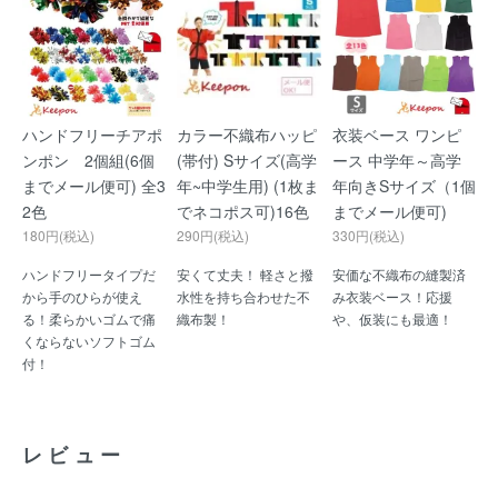
ハンドフリーチアポ
カラー不織布ハッピ
衣装ベース ワンピ
ンポン 2個組(6個
(帯付) Sサイズ(高学
ース 中学年～高学
までメール便可) 全3
年~中学生用) (1枚ま
年向きSサイズ（1個
2色
でネコポス可)16色
までメール便可)
180円(税込)
290円(税込)
330円(税込)
ハンドフリータイプだ
安くて丈夫！ 軽さと撥
安価な不織布の縫製済
から手のひらが使え
水性を持ち合わせた不
み衣装ベース！応援
る！柔らかいゴムで痛
織布製！
や、仮装にも最適！
くならないソフトゴム
付！
レビュー