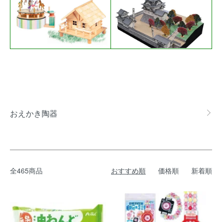
グループ一覧
おえかき陶器
全465商品
おすすめ順
価格順
新着順