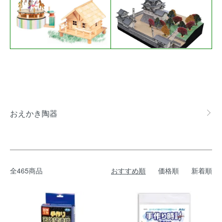
グループ一覧
おえかき陶器
全465商品
おすすめ順
価格順
新着順