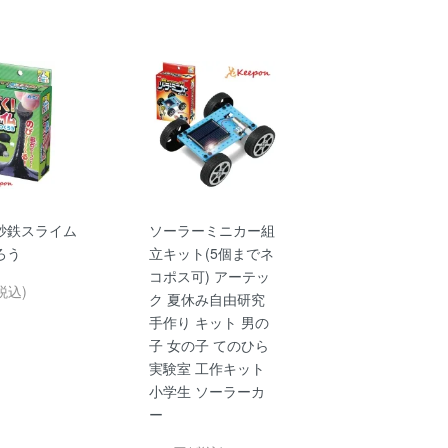
砂鉄スライム
ソーラーミニカー組
ろう
立キット(5個までネ
コポス可) アーテッ
税込)
ク 夏休み自由研究
手作り キット 男の
子 女の子 てのひら
実験室 工作キット
小学生 ソーラーカ
ー