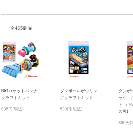
全465商品
BIGロケットパンチ
ダンボールボウリン
ダンボ
クラフトキット
グクラフトキット
ッケ～
ト （
935円(税込)
530円(税込)
ス可)
860円(