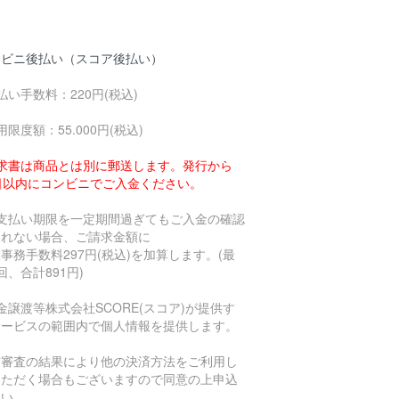
。
ンビニ後払い（スコア後払い）
払い手数料：220円(税込)
用限度額：55.000円(税込)
求書は商品とは別に郵送します。発行から
4日以内にコンビニでご入金ください。
お支払い期限を一定期間過ぎてもご入金の確認
とれない場合、ご請求金額に
事務手数料297円(税込)を加算します。(最
回、合計891円)
金譲渡等株式会社SCORE(スコア)が提供す
サービスの範囲内で個人情報を提供します。
信審査の結果により他の決済方法をご利用し
いただく場合もございますので同意の上申込
さい。