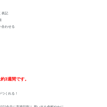
く表記
細
い合わせる
は約3週間です。
がつくれる！
で記念品に直接印刷！ 思い出を色鮮やかに