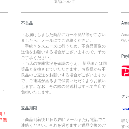
返品について
不良品
Ama
・お届けしました商品に万一不良品等がござい
Am
ましたら、メールにてご連絡ください。
払
・手続きをスムーズに行うため、不良品画像の
送信をお願いする場合がございますので、予め
Pay
ご了承ください。
・当店の在庫状況を確認のうえ、 新品または同
。
等品と交換させていただきます。お客様から不
良品のご返送をお願いする場合がございますの
で、ご連絡があるまで保管いただくようお願い
します。なお、その際の発送料はすべて当店で
・・
負担いたします。
ク
返品期限
料！
送料無
・商品到着後14日以内にメールまたは電話でご
取
連絡ください。それを過ぎますと返品交換のご
す