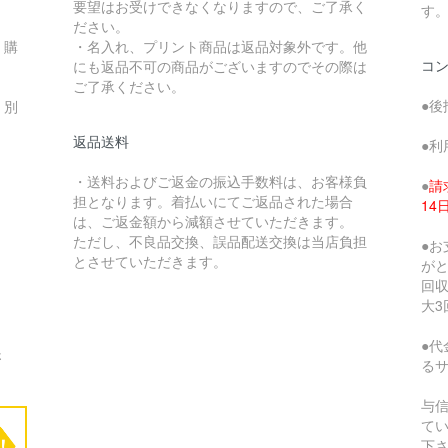
要望はお受けできなくなりますので、ご了承く
す
ださい。
、購
・名入れ、プリント商品は返品対象外です。他
コ
にも返品不可の商品がございますのでその際は
ご了承ください。
●後
、別
返品送料
●利
・送料およびご返金の振込手数料は、お客様負
●
請
担となります。着払いにてご返品された場合
1
は、ご返金額から減額させていただきます。
ただし、不良品交換、誤品配送交換は当店負担
●
とさせていただきます。
が
回収
大3
●代
さ
る
与
て
下