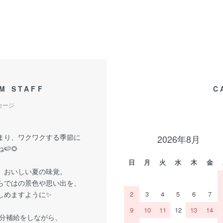
M STAFF
C
セージ
まり、ワクワクする季節に
2026年8月
🍉🌻
日
月
火
水
木
金
、おいしい夏の味覚。
らではの景色や思い出を、
しめますように✨
2
3
4
5
6
7
9
10
11
12
13
14
分補給をしながら、