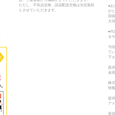
ただし、不良品交換、誤品配送交換は当店負担
●
とさせていただきます。
が
回収
大3
●代
さ
る
与
て
下
提
金
株式
情
提供
ア
提