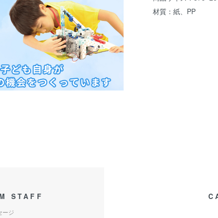
材質：紙、PP
M STAFF
C
セージ