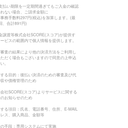
お支払い期限を一定期間過ぎてもご入金の確認
とれない場合、ご請求金額に
事務手数料297円(税込)を加算します。(最
回、合計891円)
金譲渡等株式会社SCORE(スコア)が提供す
サービスの範囲内で個人情報を提供します。
信審査の結果により他の決済方法をご利用し
いただく場合もございますので同意の上申込
さい。
供する目的：後払い決済のための審査及び代
回収や債権管理のため
会社SCORE(スコア)よりサービスに関する
報のお知らせのため
する項目：氏名、電話番号、住所、E-MAIL
ドレス、購入商品、金額等
供の手段：専用システムにて実施