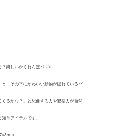
る？楽しいかくれんぼパズル！
すと、その下にかわいい動物が隠れているパ
てくるかな？」と想像する力や観察力が自然
る知育アイテムです。
7×3mm