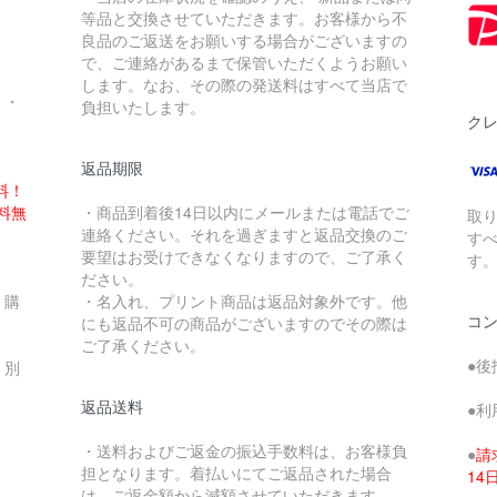
。
等品と交換させていただきます。お客様から不
良品のご返送をお願いする場合がございますの
で、ご連絡があるまで保管いただくようお願い
します。なお、その際の発送料はすべて当店で
・・
負担いたします。
ク
返品期限
料！
送料無
・商品到着後14日以内にメールまたは電話でご
取
連絡ください。それを過ぎますと返品交換のご
す
要望はお受けできなくなりますので、ご了承く
す
ださい。
、購
・名入れ、プリント商品は返品対象外です。他
コ
にも返品不可の商品がございますのでその際は
ご了承ください。
●後
、別
返品送料
●利
・送料およびご返金の振込手数料は、お客様負
●
請
担となります。着払いにてご返品された場合
1
は、ご返金額から減額させていただきます。