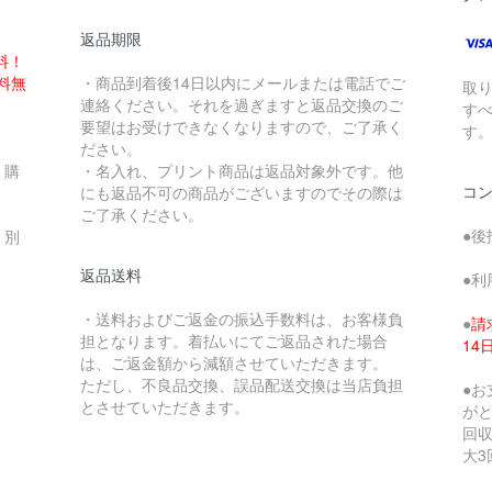
返品期限
料！
送料無
・商品到着後14日以内にメールまたは電話でご
取
連絡ください。それを過ぎますと返品交換のご
す
要望はお受けできなくなりますので、ご了承く
す
ださい。
、購
・名入れ、プリント商品は返品対象外です。他
コ
にも返品不可の商品がございますのでその際は
ご了承ください。
●後
、別
返品送料
●利
・送料およびご返金の振込手数料は、お客様負
●
請
担となります。着払いにてご返品された場合
1
は、ご返金額から減額させていただきます。
ただし、不良品交換、誤品配送交換は当店負担
●
とさせていただきます。
が
回収
大3