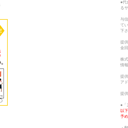
●代
さ
る
与
て
下
提
金
株式
情
提供
ア
提
●「
以
予
・