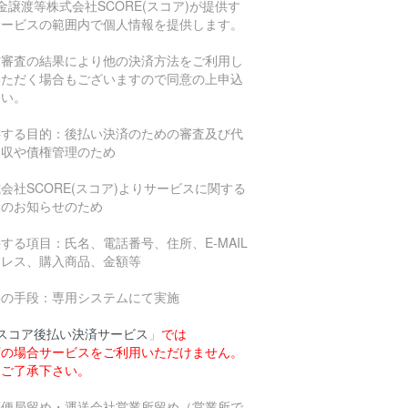
金譲渡等株式会社SCORE(スコア)が提供す
サービスの範囲内で個人情報を提供します。
信審査の結果により他の決済方法をご利用し
いただく場合もございますので同意の上申込
さい。
供する目的：後払い決済のための審査及び代
回収や債権管理のため
会社SCORE(スコア)よりサービスに関する
報のお知らせのため
する項目：氏名、電話番号、住所、E-MAIL
ドレス、購入商品、金額等
供の手段：専用システムにて実施
スコア後払い決済サービス
」
では
下の場合サービスをご利用いただけません。
めご了承下さい。
郵便局留め・運送会社営業所留め（営業所で