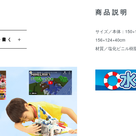
商品説明
サイズ／本体：150×
を書く
156×124×40cm
材質／塩化ビニル樹