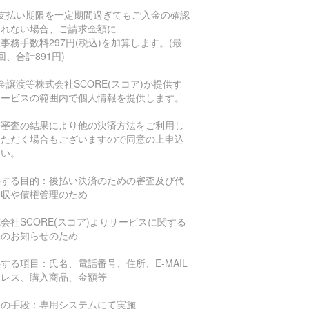
お支払い期限を一定期間過ぎてもご入金の確認
とれない場合、ご請求金額に
事務手数料297円(税込)を加算します。(最
回、合計891円)
金譲渡等株式会社SCORE(スコア)が提供す
サービスの範囲内で個人情報を提供します。
信審査の結果により他の決済方法をご利用し
いただく場合もございますので同意の上申込
さい。
供する目的：後払い決済のための審査及び代
回収や債権管理のため
会社SCORE(スコア)よりサービスに関する
報のお知らせのため
する項目：氏名、電話番号、住所、E-MAIL
ドレス、購入商品、金額等
供の手段：専用システムにて実施