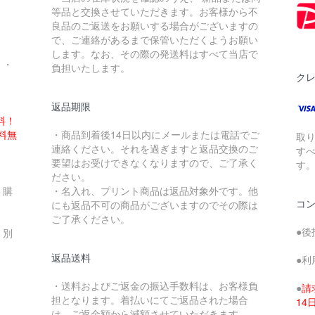
。
等品と交換させていただきます。お客様から不
良品のご返送をお願いする場合がございますの
で、ご連絡があるまで保管いただくようお願い
します。なお、その際の発送料はすべて当店で
・・
負担いたします。
ク
返品期限
料！
送料無
・商品到着後14日以内にメールまたは電話でご
取
連絡ください。それを過ぎますと返品交換のご
す
要望はお受けできなくなりますので、ご了承く
す
ださい。
、購
・名入れ、プリント商品は返品対象外です。他
コ
にも返品不可の商品がございますのでその際は
ご了承ください。
●後
、別
返品送料
●利
・送料およびご返金の振込手数料は、お客様負
●
請
担となります。着払いにてご返品された場合
1
は、ご返金額から減額させていただきます。