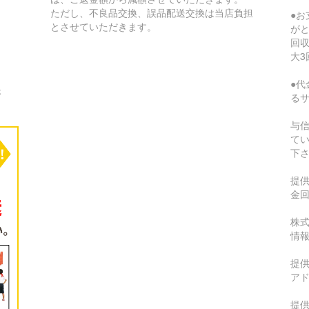
ただし、不良品交換、誤品配送交換は当店負担
●
とさせていただきます。
が
回収
大3
●代
さ
る
与
て
下
提
金
株式
情
提供
ア
提