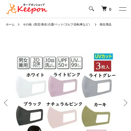
0
ホーム
その他（防災/衛生/介護/ペット/ゴルフ/自転車など）
衛生用品