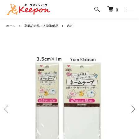
0
ホーム
卒業記念品・入学準備品
名札