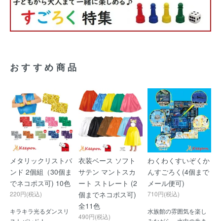
おすすめ商品
メタリックリストバ
衣装ベース ソフト
わくわくすいぞくか
ンド 2個組（30個ま
サテン マントスカ
んすごろく(4個まで
でネコポス可) 10色
ート ストレート (2
メール便可)
220円(税込)
個までネコポス可)
710円(税込)
全11色
キラキラ光るダンスリ
水族館の雰囲気を楽し
490円(税込)
ストバンド！
みながら、水中の生き