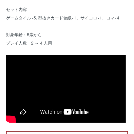
セット内容
ゲームタイル×5､型抜きカード台紙×1、サイコロ×1、コマ×4
対象年齢：5歳から
プレイ人数：2 ～ 4 人用