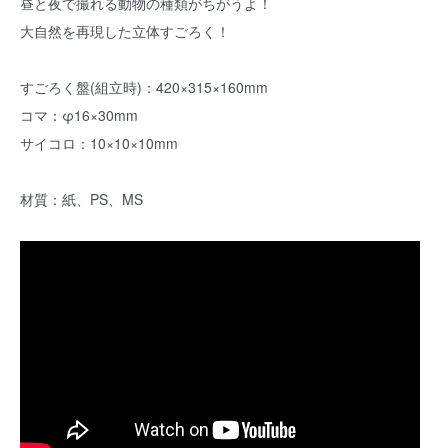
昼と夜で撮れる動物の種類がちがうよ！
大自然を再現した立体すごろく！
すごろく盤(組立時)：420×315×160mm
コマ：φ16×30mm
サイコロ：10×10×10mm
材質：紙、PS、MS