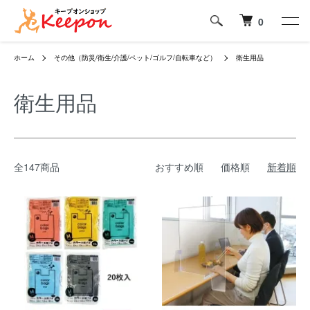
0
ホーム
その他（防災/衛生/介護/ペット/ゴルフ/自転車など）
衛生用品
衛生用品
全147商品
おすすめ順
価格順
新着順