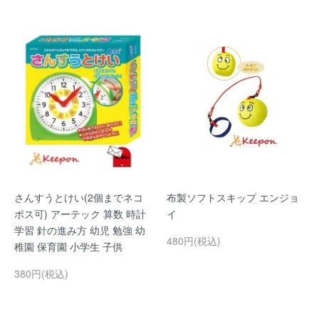
さんすうとけい(2個までネコ
布製ソフトスキップ エンジョ
ポス可) アーテック 算数 時計
イ
学習 針の進み方 幼児 勉強 幼
480円(税込)
稚園 保育園 小学生 子供
380円(税込)