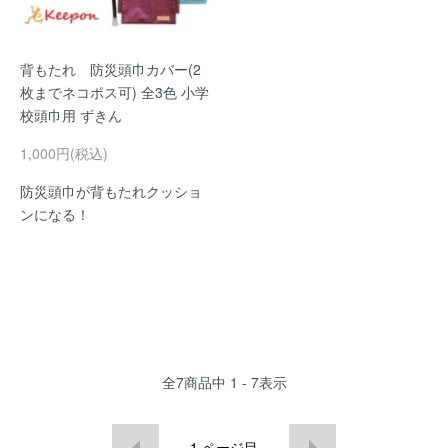
背もたれ 防災頭巾カバー(2
枚までネコポス可) 全3色 小学
校頭巾用 ずきん
1,000円(税込)
防災頭巾が背もたれクッショ
ンになる！
全
7
商品中
1 - 7
表示
1
ページ目