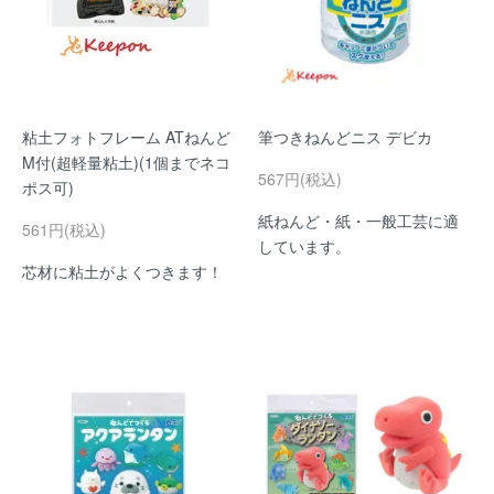
粘土フォトフレーム ATねんど
筆つきねんどニス デビカ
M付(超軽量粘土)(1個までネコ
567円(税込)
ポス可)
紙ねんど・紙・一般工芸に適
561円(税込)
しています。
芯材に粘土がよくつきます！