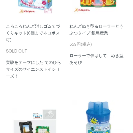
ころころねんど消しゴムてづ
ねんどぬき型＆ローラーどう
くりキット(6個までネコポス
ぶつタイプ 銀鳥産業
可)
559円(税込)
SOLD OUT
ローラーで伸ばして、ぬき型
実験をテーマにした てのひら
あそび！
サイズのサイエンストイシリ
ーズ！