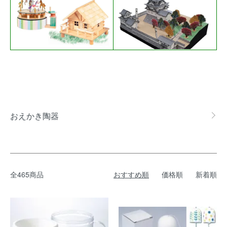
グループ一覧
おえかき陶器
全465商品
おすすめ順
価格順
新着順