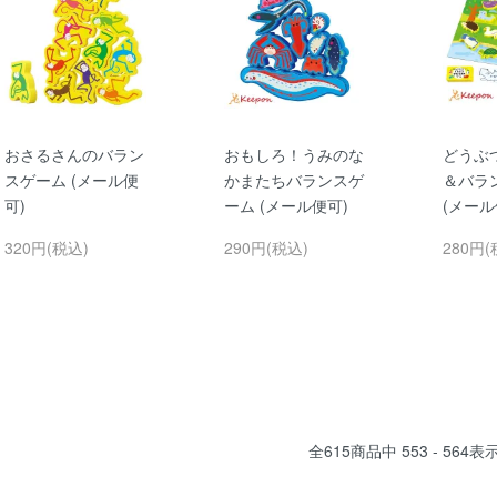
おさるさんのバラン
おもしろ！うみのな
どうぶ
スゲーム (メール便
かまたちバランスゲ
＆バラ
可)
ーム (メール便可)
(メール
320円(税込)
290円(税込)
280円(
全
615
商品中
553 - 564
表