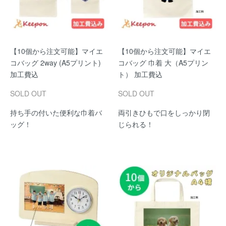
【10個から注文可能】マイエ
【10個から注文可能】マイエ
コバッグ 2way (A5プリント)
コバッグ 巾着 大（A5プリン
加工費込
ト） 加工費込
SOLD OUT
SOLD OUT
持ち手の付いた便利な巾着バ
両引きひもで口をしっかり閉
ッグ！
じられる！