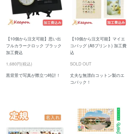
【10個から注文可能】思い出
【10個から注文可能】マイエ
フルカラークロック ブラック
コバッグ (A5プリント) 加工費
加工費込
込
1,680円(税込)
SOLD OUT
黒背景で写真が際立つ時計！
丈夫な無漂白コットン製のエ
コバック！