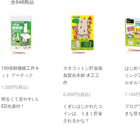
全648商品
150倍顕微鏡工作キ
カタコットン貯金箱
はじめ
ット アーテック
加賀谷木材 木工工
ミング
作
ルオル
1,320円(税込)
2,200円(税込)
7,150
明るくて見やすいL
ED光源付！
くぎにはじかれたコ
プログ
インは、うまく貯金
きな音
されるかな？