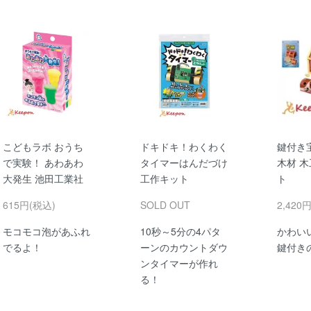
こどもラボ おうち
ドキドキ！わくわく
鍵付き
で実験！ あわあわ
タイマーはんだづけ
木材 木
大発生 池田工業社
工作キット
ト
615円(税込)
SOLD OUT
2,420
モコモコ泡があふれ
10秒～5分の4パタ
かわい
でるよ！
ーンのカウントダウ
鍵付き
ンタイマーが作れ
る！