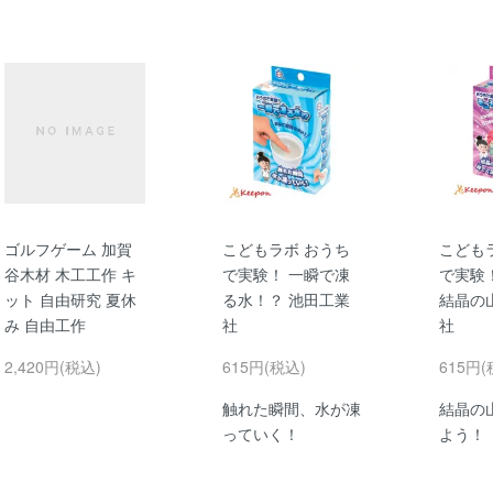
ゴルフゲーム 加賀
こどもラボ おうち
こども
谷木材 木工工作 キ
で実験！ 一瞬で凍
で実験
ット 自由研究 夏休
る水！？ 池田工業
結晶の
み 自由工作
社
社
2,420円(税込)
615円(税込)
615円(
触れた瞬間、水が凍
結晶の
っていく！
よう！