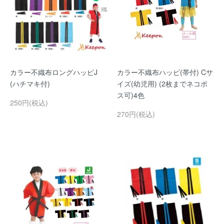
カラー不織布ロングハッピJ
カラー不織布ハッピ(帯付) Cサ
(ハチマキ付)
イズ(幼児用) (2枚までネコポ
ス可)4色
250円(税込)
270円(税込)