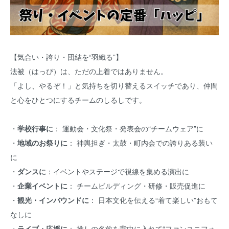
【気合い・誇り・団結を“羽織る”】
法被（はっぴ）は、ただの上着ではありません。
「よし、やるぞ！」と気持ちを切り替えるスイッチであり、仲間
と心をひとつにするチームのしるしです。
・
学校行事に
： 運動会・文化祭・発表会の“チームウェア”に
・
地域のお祭りに
： 神輿担ぎ・太鼓・町内会での誇りある装い
に
・
ダンスに
：イベントやステージで視線を集める演出に
・
企業イベントに
： チームビルディング・研修・販売促進に
・
観光・インバウンドに
： 日本文化を伝える“着て楽しい”おもて
なしに
・
ライブ・応援に
： 推しの名前を背中に入れて“ファンユニフォ