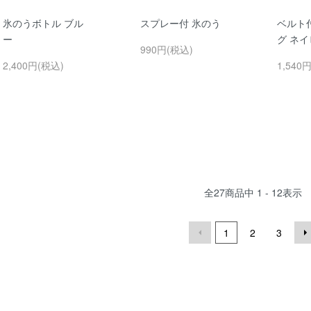
氷のうボトル ブル
スプレー付 氷のう
ベルト
ー
グ ネイビ
990円(税込)
2,400円(税込)
1,540
全
27
商品中
1 - 12
表示
1
2
3