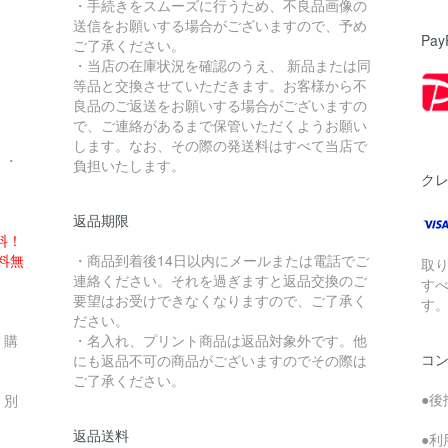
・手続きをスムーズに行うため、不良品画像の
送信をお願いする場合がございますので、予め
Pay
ご了承ください。
・当店の在庫状況を確認のうえ、 新品または同
。
等品と交換させていただきます。お客様から不
良品のご返送をお願いする場合がございますの
で、ご連絡があるまで保管いただくようお願い
します。なお、その際の発送料はすべて当店で
・・
負担いたします。
ク
返品期限
料！
送料無
・商品到着後14日以内にメールまたは電話でご
取
連絡ください。それを過ぎますと返品交換のご
す
要望はお受けできなくなりますので、ご了承く
す
ださい。
、購
・名入れ、プリント商品は返品対象外です。他
コ
にも返品不可の商品がございますのでその際は
ご了承ください。
●後
、別
返品送料
●利