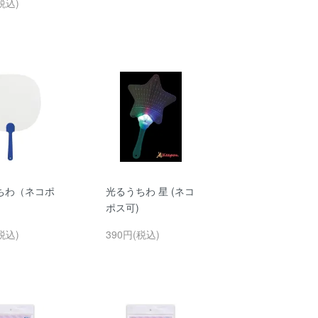
税込)
ちわ（ネコポ
光るうちわ 星 (ネコ
）
ポス可)
税込)
390円(税込)