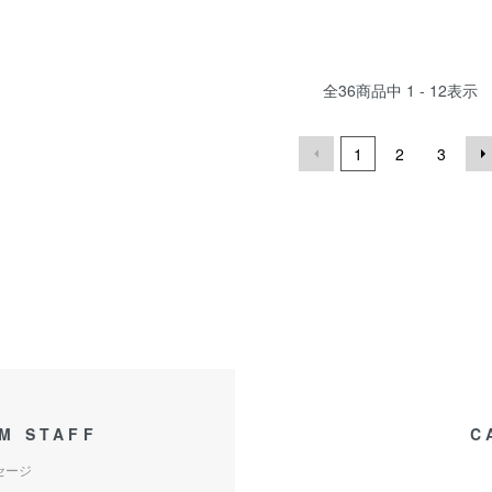
全
36
商品中
1 - 12
表示
1
2
3
M STAFF
C
セージ