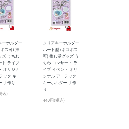
キーホルダー
クリアキーホルダー
コポス可) 推
ハート型 (ネコポス
ッズ うちわ
可) 推し活グッズ う
ート ライブ
ちわ コンサート ラ
ト オリジナ
イブ イベント オリ
テック キー
ジナル アーテック
ー 手作り
キーホルダー 手作
り
税込)
440円(税込)